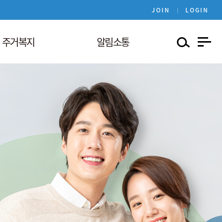
JOIN
LOGIN
주거복지
알림소통
여사업
공지사항
 수급자 지원
자료실
지급여)
유관기관 지원정보
 수급자 지원
여)
관련기관
거급여분리
여진단