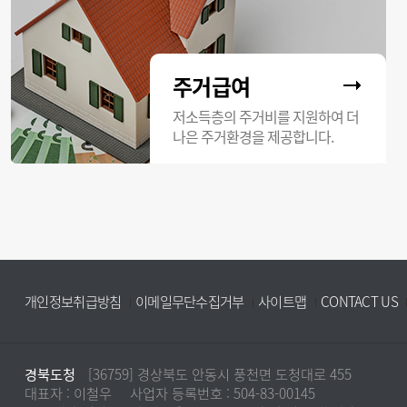
주거급여
저소득층의 주거비를 지원하여 더
나은 주거환경을 제공합니다.
개인정보취급방침
이메일무단수집거부
사이트맵
CONTACT US
경북도청
[36759] 경상북도 안동시 풍천면 도청대로 455
대표자 : 이철우
사업자 등록번호 : 504-83-00145