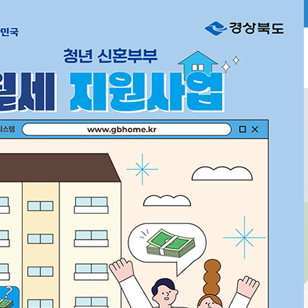
주거복지시스템이란
주거 정책
개요
주거지원사업
주거급
그린리모델링
주거급여
(수선유
주택개량 지원
복한 미래를 위해
주거급여
(임차급
신혼부부 지원
주거비 부담을 완화하기 위해
청년주
청년신혼부부 월세 지원
주거급
다자녀 가정 큰 집 마련
이자지원